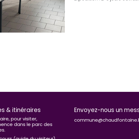
es & itinéraires
Envoyez-nous un mes
raire, pour visiter,
commune@chaudfontaine.
nce dans le parc des
es.
cours (guide du visiteur)