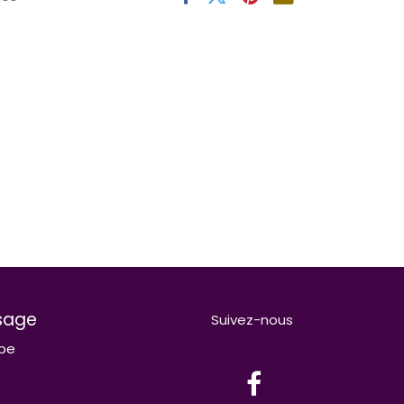
sage
Suivez-nous
be