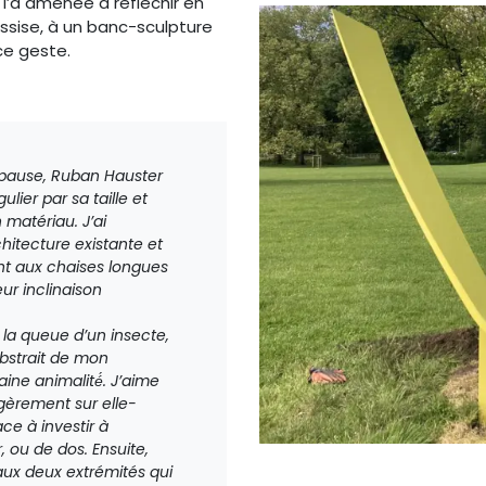
ui l’a amenée à réfléchir en
sise, à un banc-sculpture
ce geste.
 pause, Ruban Hauster
ulier par sa taille et
 matériau. J’ai
hitecture existante et
nt aux chaises longues
eur inclinaison
 la queue d’un insecte,
abstrait de mon
ine animalité́. J’aime
égèrement sur elle-
 à investir à
, ou de dos. Ensuite,
aux deux extrémités qui