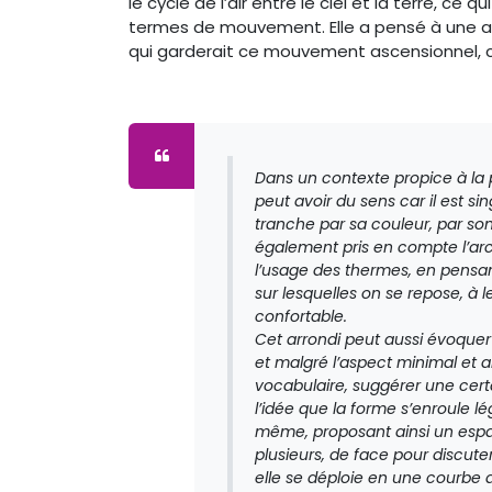
le cycle de l’air entre le ciel et la terre, ce q
termes de mouvement. Elle a pensé à une as
qui garderait ce mouvement ascensionnel, 
Dans un contexte propice à la
peut avoir du sens car il est sing
tranche par sa couleur, par son
également pris en compte l’arc
l’usage des thermes, en pensa
sur lesquelles on se repose, à l
confortable.
Cet arrondi peut aussi évoquer
et malgré l’aspect minimal et 
vocabulaire, suggérer une certa
l’idée que la forme s’enroule l
même, proposant ainsi un espace
plusieurs, de face pour discuter
elle se déploie en une courbe 