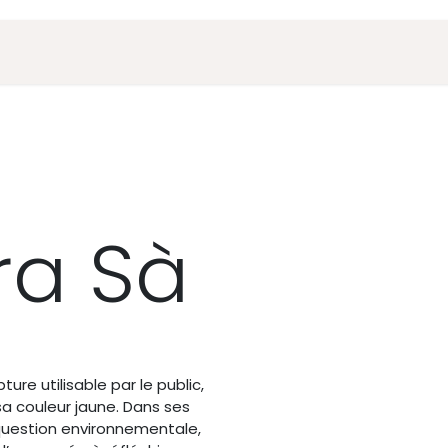
Actualités
Parcours
À propos
ra Sà
re utilisable par le public,
 sa couleur jaune. Dans ses
 question environnementale,