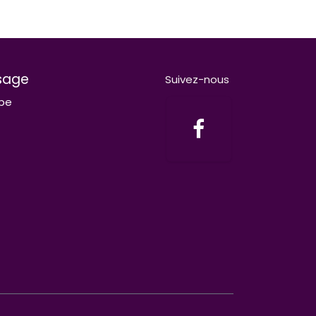
sage
Suivez-nous
be