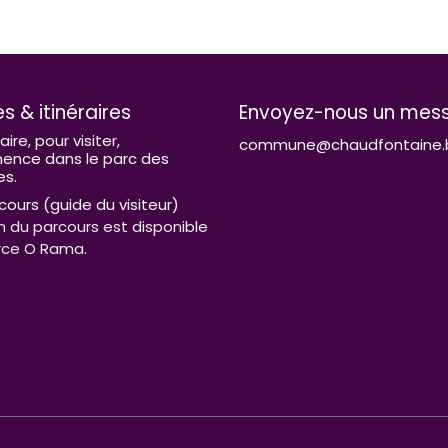
es & itinéraires
Envoyez-nous un mes
raire, pour visiter,
commune@chaudfontaine.
nce dans le parc des
es.
cours (guide du visiteur)
n du parcours est disponible
rce O Rama.